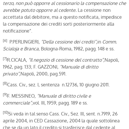
terzo, non può opporre al cessionario la compensazione che
avrebbe potuto opporre al cedente.
La cessione non
accettata dal debitore, ma a questo notificata, impedisce
la compensazione dei crediti sorti posteriormente alla
notificazione”.
[6]
P.PERLINGIERI,
“Della cessione dei crediti”,
in
Comm.
Scialoja e Branca
, Bologna-Roma, 1982, pagg. 148 e ss.
[7]
R.CICALA,
“Il negozio di cessione del contratto”,
Napoli,
1962, pag. 133; F. GAZZONI,
“Manuale di diritto
privato”,
Napoli, 2000, pag.591.
[8]
Cass. Civ., sez. I, sentenza n.12736, 10 giugno 2011.
[9]
F. MESSINEO,
“Manuale di diritto civile e
commerciale”,
vol. III, 1959, pagg. 189 e ss.
[10]
Si veda in tal senso Cass. Civ., Sez. III, sent. n.7919, 26
aprile 2004, in CED Cassazione, 2004 la quale sottolinea
che se da un lato il credito si trasferisce dal cedente al