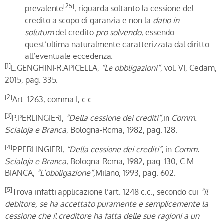
[25]
prevalente
, riguarda soltanto la cessione del
credito a scopo di garanzia e non la
datio in
solutum
del credito
pro solvendo
, essendo
quest’ultima naturalmente caratterizzata dal diritto
all’eventuale eccedenza.
[1]
L.GENGHINI-R.APICELLA,
“Le obbligazioni”
, vol. VI, Cedam,
2015, pag. 335.
[2]
Art. 1263, comma I, c.c.
[3]
P.PERLINGIERI,
“Della cessione dei crediti”,
in
Comm.
Scialoja e Branca
, Bologna-Roma, 1982, pag. 128.
[4]
P.PERLINGIERI,
“Della cessione dei crediti”
, in
Comm.
Scialoja e Branca
, Bologna-Roma, 1982, pag. 130; C.M.
BIANCA,
“L’obbligazione”,
Milano, 1993, pag. 602.
[5]
Trova infatti applicazione l’art. 1248 c.c., secondo cui
“il
debitore, se ha accettato puramente e semplicemente la
cessione che il creditore ha fatta delle sue ragioni a un