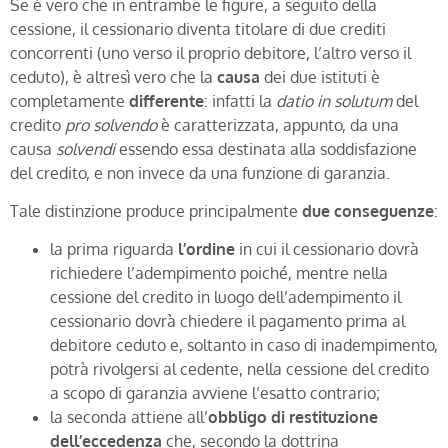
Se è vero che in entrambe le figure, a seguito della
cessione, il cessionario diventa titolare di due crediti
concorrenti (uno verso il proprio debitore, l’altro verso il
ceduto), è altresì vero che la
causa
dei due istituti è
completamente
differente
: infatti la
datio in solutum
del
credito
pro solvendo
è caratterizzata, appunto, da una
causa
solvendi
essendo essa destinata alla soddisfazione
del credito, e non invece da una funzione di garanzia.
Tale distinzione produce principalmente
due conseguenze
:
la prima riguarda
l’ordine
in cui il cessionario dovrà
richiedere l’adempimento poiché, mentre nella
cessione del credito in luogo dell’adempimento il
cessionario dovrà chiedere il pagamento prima al
debitore ceduto e, soltanto in caso di inadempimento,
potrà rivolgersi al cedente, nella cessione del credito
a scopo di garanzia avviene l’esatto contrario;
la seconda attiene all’
obbligo di restituzione
dell’eccedenza
che, secondo la dottrina