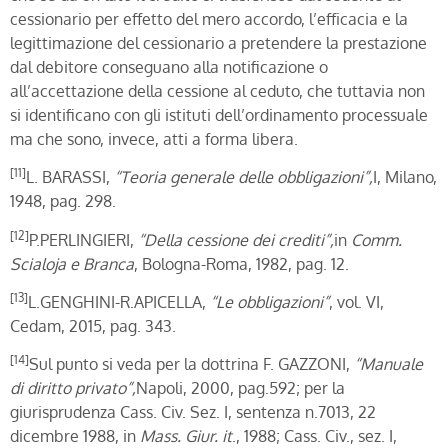
cessionario per effetto del mero accordo, l’efficacia e la
legittimazione del cessionario a pretendere la prestazione
dal debitore conseguano alla notificazione o
all’accettazione della cessione al ceduto, che tuttavia non
si identificano con gli istituti dell’ordinamento processuale
ma che sono, invece, atti a forma libera.
[11]
L. BARASSI,
“Teoria generale delle obbligazioni”,
I, Milano,
1948, pag. 298.
[12]
P.PERLINGIERI,
“Della cessione dei crediti”,
in
Comm.
Scialoja e Branca
, Bologna-Roma, 1982, pag. 12.
[13]
L.GENGHINI-R.APICELLA,
“Le obbligazioni”
, vol. VI,
Cedam, 2015, pag. 343.
[14]
Sul punto si veda per la dottrina F. GAZZONI,
“Manuale
di diritto privato”,
Napoli, 2000, pag.592; per la
giurisprudenza Cass. Civ. Sez. I, sentenza n.7013, 22
dicembre 1988, in
Mass. Giur. it
., 1988; Cass. Civ., sez. I,