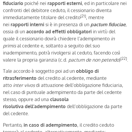
fiduciario
poiché nei
rapporti esterni
, ed in particolare nei
confronti del debitore ceduto, il cessionario diventa
[21]
immediatamente titolare del credito
, mentre
nei
rapporti interni
si è in presenza di un
pactum fiduciae
,
ossia di un
accordo ad effetti obbligatori
in virtù del
quale il cessionario dovrà chiedere l’adempimento
in
primis
al cedente e, soltanto a seguito del suo
inadempimento, potrà rivolgersi al ceduto, facendo così
[22]
valere la propria garanzia (c.d.
pactum de non petendo
)
.
Tale accordo è soggetto poi ad un
obbligo di
ritrasferimento
del credito al cedente, mediante
atto
inter vivos
di attuazione dell’obbligazione fiduciaria,
nel caso di puntuale adempimento da parte del cedente
stesso, oppure ad una
clausola
risolutiva
dell’adempimento
dell’obbligazione da parte
del cedente.
Pertanto,
in caso di adempimento
, il credito ceduto
tornerà al cedente, alternativamente, mediante: