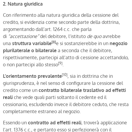
2. Natura giuridica
Con riferimento alla natura giuridica della cessione del
credito, si evidenzia come secondo parte della dottrina,
argomentando dall’art. 1264 c.c. che parla
di
“accettazione”
del debitore, l’istituto
de quo
avrebbe
[8]
una
struttura variabile
e si sostanzierebbe in un
negozio
plurilaterale o bilaterale
a seconda che il debitore,
rispettivamente, partecipi all’atto di cessione accettandolo,
[9]
o non partecipi allo stesso
.
[10]
L’orientamento prevalente
, sia in dottrina che in
giurisprudenza, è nel senso di configurare la cessione del
credito come un
contratto bilaterale traslativo ad effetti
reali
che vede quali parti soltanto il cedente ed il
cessionario, escludendo invece il debitore ceduto, che resta
completamente estraneo al negozio.
Essendo un
contratto ad effetti reali
, troverà applicazione
l’art. 1376 c.c., e pertanto esso si perfezionerà con il