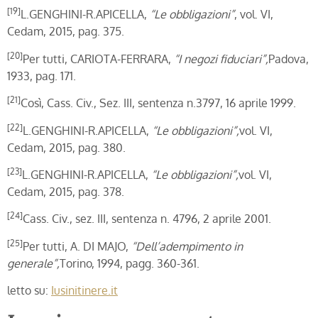
[19]
L.GENGHINI-R.APICELLA,
“Le obbligazioni”
, vol. VI,
Cedam, 2015, pag. 375.
[20]
Per tutti, CARIOTA-FERRARA,
“I negozi fiduciari”,
Padova,
1933, pag. 171.
[21]
Così, Cass. Civ., Sez. III, sentenza n.3797, 16 aprile 1999.
[22]
L.GENGHINI-R.APICELLA,
“Le obbligazioni”,
vol. VI,
Cedam, 2015, pag. 380.
[23]
L.GENGHINI-R.APICELLA,
“Le obbligazioni”,
vol. VI,
Cedam, 2015, pag. 378.
[24]
Cass. Civ., sez. III, sentenza n. 4796, 2 aprile 2001.
[25]
Per tutti, A. DI MAJO,
“Dell’adempimento in
generale”,
Torino, 1994, pagg. 360-361.
letto su:
Iusinitinere.it