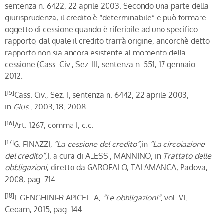
sentenza n. 6422, 22 aprile 2003. Secondo una parte della
giurisprudenza, il credito è “determinabile” e può formare
oggetto di cessione quando è riferibile ad uno specifico
rapporto, dal quale il credito trarrà origine, ancorchè detto
rapporto non sia ancora esistente al momento della
cessione (Cass. Civ., Sez. III, sentenza n. 551, 17 gennaio
2012.
[15]
Cass. Civ., Sez. I, sentenza n. 6442, 22 aprile 2003,
in
Gius
., 2003, 18, 2008.
[16]
Art. 1267, comma I, c.c.
[17]
G. FINAZZI,
“La cessione del credito”,
in
“La circolazione
del credito”,
I, a cura di ALESSI, MANNINO, in
Trattato delle
obbligazioni
, diretto da GAROFALO, TALAMANCA, Padova,
2008, pag. 714.
[18]
L.GENGHINI-R.APICELLA,
“Le obbligazioni”
, vol. VI,
Cedam, 2015, pag. 144.