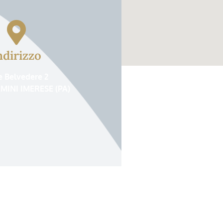
ndirizzo
e Belvedere 2
MINI IMERESE (PA)