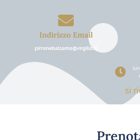
Indirizzo Email
pirronebalsamo@virgilio.it
lun
si 
Prenot