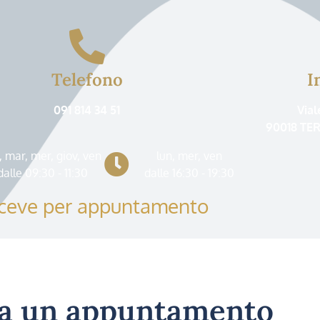
Telefono
I
091 814 34 51
Vial
90018 TER
, mar, mer, giov, ven
lun, mer, ven
dalle 09:30 - 11:30
dalle 16:30 - 19:30
riceve per appuntamento
a un appuntamento