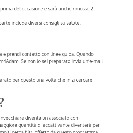
se prima del occasione e sarà anche rimosso 2
rte include diversi consigli su salute.
a e prendi contatto con linee guida. Quando
dam4Adam. Se non lo sei preparato invia un’e-mail
parato per questo una volta che inizi cercare
?
le invecchiare diventa un associato con
maggiore quantità di accattivante diventerà per
o molti cerca filtri offerto da questo programma,