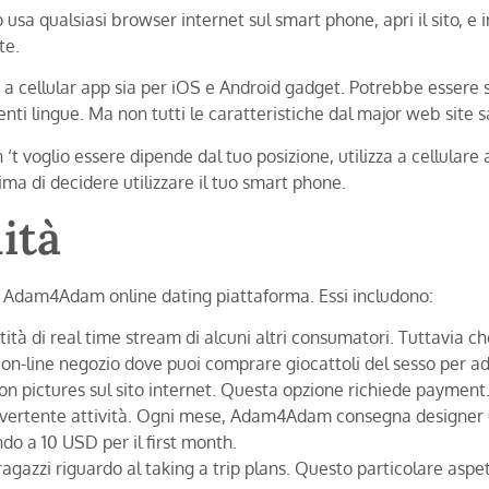
usa qualsiasi browser internet sul smart phone, apri il sito, e 
te.
a cellular app sia per iOS e Android gadget. Potrebbe essere 
nti lingue. Ma non tutti le caratteristiche dal major web site 
‘t voglio essere dipende dal tuo posizione, utilizza a cellulare a
ma di decidere utilizzare il tuo smart phone.
ità
da Adam4Adam online dating piattaforma. Essi includono:
tà di real time stream di alcuni altri consumatori. Tuttavia c
n-line negozio dove puoi comprare giocattoli del sesso per ad
on pictures sul sito internet. Questa opzione richiede payment
vertente attività. Ogni mese, Adam4Adam consegna designer und
ndo a 10 USD per il first month.
o ragazzi riguardo al taking a trip plans. Questo particolare as