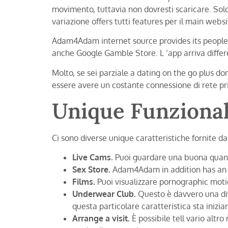
movimento, tuttavia non dovresti scaricare. Solo 
variazione offers tutti features per il main websi
Adam4Adam internet source provides its people 
anche Google Gamble Store. L ‘app arriva differe
Molto, se sei parziale a dating on the go plus don 
essere avere un costante connessione di rete pri
Unique Funzional
Ci sono diverse unique caratteristiche fornite 
Live Cams.
Puoi guardare una buona quanti
Sex Store.
Adam4Adam in addition has an o
Films.
Puoi visualizzare pornographic moti
Underwear Club.
Questo è davvero una di
questa particolare caratteristica sta inizia
Arrange a visit.
È possibile tell vario altr