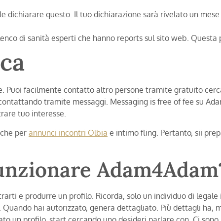
ile dichiarare questo. Il tuo dichiarazione sarà rivelato un me
nco di sanità esperti che hanno reports sul sito web. Questa pa
ca
 Puoi facilmente contatto altro persone tramite gratuito cerc
re contattando tramite messaggi. Messaging is free of fee su A
trare tuo interesse.
nche per
annunci incontri Olbia
e intimo fling. Pertanto, sii pre
funzionare Adam4Adam
trarti e produrre un profilo. Ricorda, solo un individuo di lega
Quando hai autorizzato, genera dettagliato. Più dettagli ha, 
reato un profilo, start cercando uno desideri parlare con. Ci son