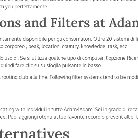
ch you perfettamente.
ons and Filters at A
rontamente disponibile per gli consumatori. Oltre 20 sistemi di f
o corporeo , peak, location, country, knowledge, task, ecc.
 uso di. Se si utilizza qualche tipo di computer, l’opzione Rice
uindi fare clic su su sfoglia pulsante in basso.
al routing club alla fine. Following filter systems tend to be modi
ating with individui in tutto Adam4Adam. Sei in grado di recapit
ee. Puoi aggiungi utenti al tuo favorite record o prevent all of 
ernatives