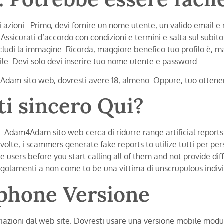
i azioni . Primo, devi fornire un nome utente, un valido email e 
ssicurati d’accordo con condizioni e termini e salta sul subito d
includi la immagine. Ricorda, maggiore benefico tuo profilo è, m
le. Devi solo devi inserire tuo nome utente e password.
Adam sito web, dovresti avere 18, almeno. Oppure, tuo ottenere s
ti sincero Qui?
s. Adam4Adam sito web cerca di ridurre range artificial repor
 volte, i scammers generate fake reports to utilize tutti per p
e users before you start calling all of them and not provide di
regolamenti a non come to be una vittima di unscrupulous indivi
phone Versione
zioni dal web site. Dovresti usare una versione mobile modulo