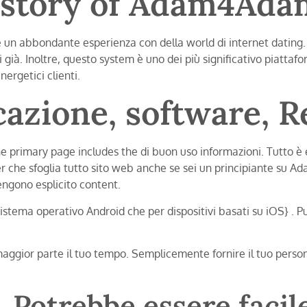
history of Adam4Ada
un abbondante esperienza con della world di internet dating. 
i già. Inoltre, questo system è uno dei più significativo piattaf
ergetici clienti.
cazione, software, R
 The primary page includes the di buon uso informazioni. Tutto è
 che sfoglia tutto sito web anche se sei un principiante su A
ngono esplicito content.
stema operativo Android che per dispositivi basati su iOS} . P
maggior parte il tuo tempo. Semplicemente fornire il tuo personal
o. Potrebbe essere facil