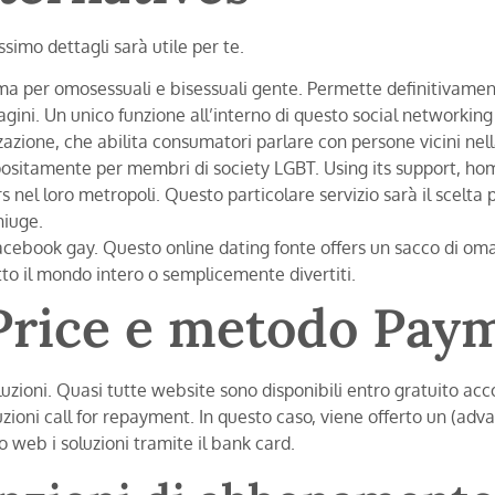
ossimo dettagli sarà utile per te.
stema per omosessuali e bisessuali gente. Permette definitivam
agini. Un unico funzione all’interno di questo social networking
lizzazione, che abilita consumatori parlare con persone vicini nel
appositamente per membri di society LGBT. Using its support, h
 nel loro metropoli. Questo particolare servizio sarà il scelta p
niuge.
book gay. Questo online dating fonte offers un sacco di omagg
to il mondo intero o semplicemente divertiti.
rice e metodo Pay
oni. Quasi tutte website sono disponibili entro gratuito acco
uzioni call for repayment. In questo caso, viene offerto un (ad
o web i soluzioni tramite il bank card.