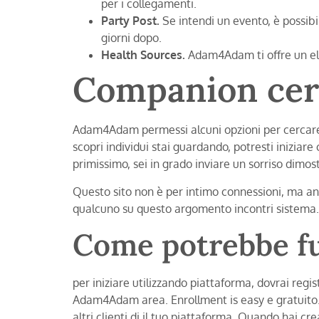
per i collegamenti.
Party Post.
Se intendi un evento, è possib
giorni dopo.
Health Sources.
Adam4Adam ti offre un ele
Companion cer
Adam4Adam permessi alcuni opzioni per cercare.
scopri individui stai guardando, potresti inizia
primissimo, sei in grado inviare un sorriso dimos
Questo sito non è per intimo connessioni, ma a
qualcuno su questo argomento incontri sistema.
Come potrebbe 
per iniziare utilizzando piattaforma, dovrai regis
Adam4Adam area. Enrollment is easy e gratuito. 
altri clienti di il tuo piattaforma. Quando hai c